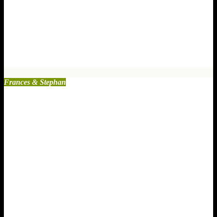
Schuldgefühle loswerden: Der
ultimative Ratgeber gegen die
Opfermasche
Sep. 4, 2025
1 Kommentare
Frances & Stephan