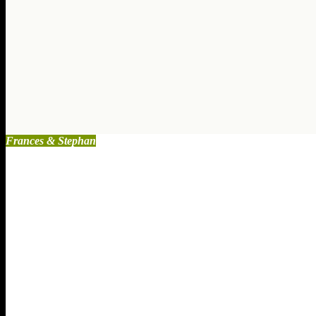
Führung
und
Intuition
Sep. 8, 2020
0
Kommentare
Frances & Stephan