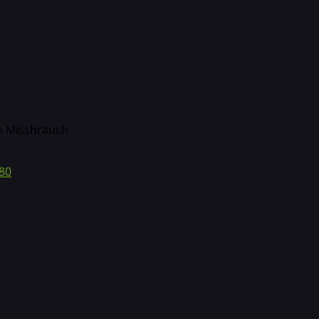
m Missbrauch
80