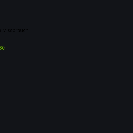
m Missbrauch
80