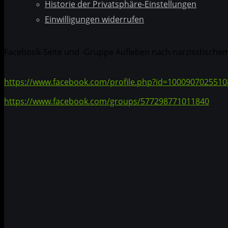
Historie der Privatsphäre-Einstellungen
Einwilligungen widerrufen
Facebook-Seite und -Gruppe Aufleben nach narzisstische
https://www.facebook.com/profile.php?id=1000907025510
https://www.facebook.com/groups/577298771011840