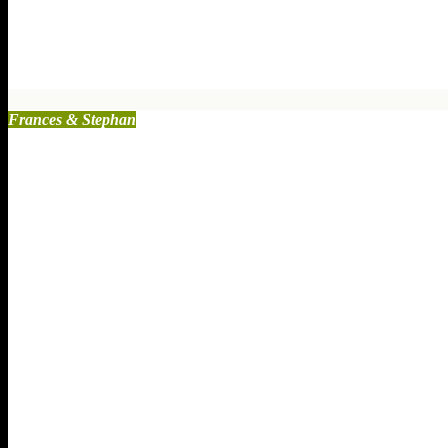
Halbe Schokolade – volles Kontrollb
Apr. 30, 2025
1 Kommentare
Frances & Stephan