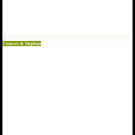
Krebs macht keinen Sinn – er
macht ihn bewusst
Aug. 16, 2025
2 Kommentare
Frances & Stephan