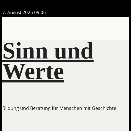
Zum
7. August 2026
09:06
Inhalt
springen
Sinn und
Werte
Bildung und Beratung für Menschen mit Geschichte