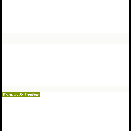
Moral oder Menschlichkeit? So
macht Vergebung wieder Sinn
Okt. 14, 2025
2 Kommentare
Monatsrückblick September 2025:
Feuer, Gott und Schuldgefühle – ein
Befreiungsschlag im Farbenrausch
Sep. 30, 2025
1 Kommentare
Frances & Stephan