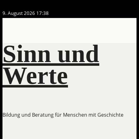
Zum
9. August 2026
17:38
Inhalt
springen
Sinn und
Werte
Bildung und Beratung für Menschen mit Geschichte