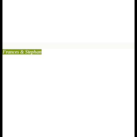
Schuldgefühle loswerden: Der
ultimative Ratgeber gegen die
Opfermasche
Sep. 4, 2025
1 Kommentare
Frances & Stephan