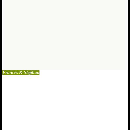
Traumasensible
systemische
Biografiearbeit
mit
Krebspatient/innen
Apr. 20, 2025
0
Kommentare
Frances & Stephan