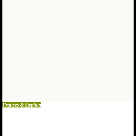
Apr. 20, 2025
0
Kommentare
Führung
und
Intuition
Sep. 8, 2020
0
Kommentare
Frances & Stephan