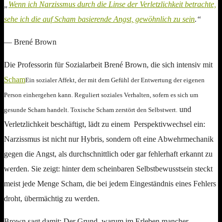
„
Wenn ich Narzissmus durch die Linse der Verletzlichkeit betrachte,
sehe ich die auf Scham basierende Angst, gewöhnlich zu sein
.“
— Brené Brown
Die Professorin für Sozialarbeit Brené Brown, die sich intensiv mit
Scham
Ein sozialer Affekt, der mit dem Gefühl der Entwertung der eigenen
Person einhergehen kann. Reguliert soziales Verhalten, sofern es sich um
und
gesunde Scham handelt. Toxische Scham zerstört den Selbstwert.
Verletzlichkeit beschäftigt, lädt zu einem Perspektivwechsel ein:
Narzissmus ist nicht nur Hybris, sondern oft eine Abwehrmechanik
gegen die Angst, als durchschnittlich oder gar fehlerhaft erkannt zu
werden. Sie zeigt: hinter dem scheinbaren Selbstbewusstsein steckt
meist jede Menge Scham, die bei jedem Eingeständnis eines Fehlers
droht, übermächtig zu werden.
Brown sagt damit: Der Grund, warum im Erleben mancher