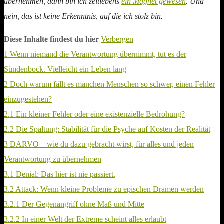
übernehmen, dann bin ich zeitlebens
ein Magnet gewesen
. Und
nein, das ist keine Erkenntnis, auf die ich stolz bin.
Diese Inhalte findest du hier
Verbergen
1
Wenn niemand die Verantwortung übernimmt, tut es der
Sündenbock. Vielleicht ein Leben lang
2
Doch warum fällt es manchen Menschen so schwer, einen Fehler
einzugestehen?
2.1
Ein kleiner Fehler oder eine existenzielle Bedrohung?
2.2
Die Spaltung: Stabilität für die Psyche auf Kosten der Realität
3
DARVO – wie du dazu gebracht wirst, für alles und jeden
Verantwortung zu übernehmen
3.1
Denial: Das hier ist nie passiert.
3.2
Attack: Wenn kleine Probleme zu epischen Dramen werden
3.2.1
Der Gegenangriff ohne Maß und Mitte
3.2.2
In einer Welt der Extreme scheint alles erlaubt