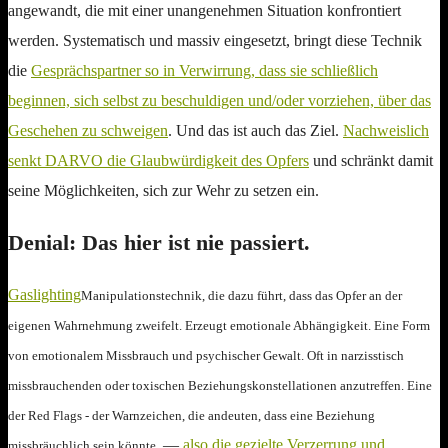
angewandt, die mit einer unangenehmen Situation konfrontiert
werden. Systematisch und massiv eingesetzt, bringt diese Technik
die
Gesprächspartner so in Verwirrung, dass sie schließlich
beginnen, sich selbst zu beschuldigen und/oder vorziehen, über das
Geschehen zu schweigen
. Und das ist auch das Ziel.
Nachweislich
senkt DARVO die Glaubwürdigkeit des Opfers
und schränkt damit
seine Möglichkeiten, sich zur Wehr zu setzen ein.
Denial: Das hier ist nie passiert.
Gaslighting
Manipulationstechnik, die dazu führt, dass das Opfer an der
eigenen Wahrnehmung zweifelt. Erzeugt emotionale Abhängigkeit. Eine Form
von emotionalem Missbrauch und psychischer Gewalt. Oft in narzisstisch
missbrauchenden oder toxischen Beziehungskonstellationen anzutreffen. Eine
der Red Flags - der Warnzeichen, die andeuten, dass eine Beziehung
—
also die gezielte Verzerrung und
missbräuchlich sein könnte.