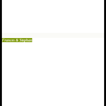
Manipulation in toxischen
Beziehungen: DARVO einfach
erklärt
Okt. 5, 2025
0 Kommentare
Frances & Stephan